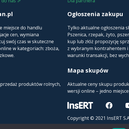
 do nas ⇗
Dla partnera
an.pl
Ogłoszenia zakupu
e miejsce do handlu
Tylko aktualne ogłoszenia 
jacje cen, wymiana
Pszenica, rzepak, żyto, psze
uj swój czas w skuteczne
kup lub złóż propozycję sprz
online w kategoriach: zboża,
z wybranym kontrahentem i n
czkowe.
warunki transakcji, bez wyc
Mapa skupów​
 Sprzedaż produktów rolnych,
Aktualne ceny skupu produk
wersji online – jedno miejsce
Copyright © 2021 InsERT S.A