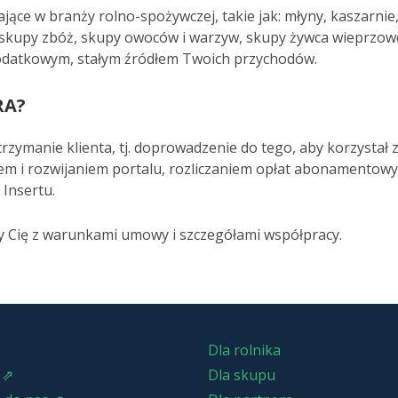
łające w branży rolno-spożywczej, takie jak: młyny, kaszarn
skupy zbóż, skupy owoców i warzyw, skupy żywca wieprzowe
odatkowym, stałym źródłem Twoich przychodów.
RA?
trzymanie klienta, tj. doprowadzenie do tego, aby korzystał 
m i rozwijaniem portalu, rozliczaniem opłat abonamentow
 Insertu.
 Cię z warunkami umowy i szczegółami współpracy.
Dla rolnika
 ⇗
Dla skupu