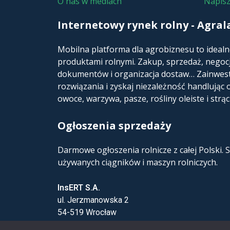
O nas w mediach
Napisz
Internetowy rynek rolny - Agral
Mobilna platforma dla agrobiznesu to idealn
produktami rolnymi. Zakup, sprzedaż, negoc
dokumentów i organizacja dostaw… Zainwest
rozwiązania i zyskaj niezależność handlując 
owoce, warzywa, pasze, rośliny oleiste i strą
Ogłoszenia sprzedaży
Darmowe ogłoszenia rolnicze z całej Polski.
używanych ciągników i maszyn rolniczych.
InsERT S.A.
ul. Jerzmanowska 2
54-519 Wrocław
Sekretariat: 71-78-76-100