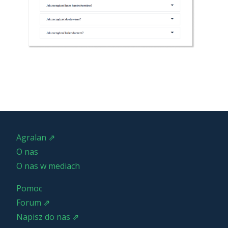
Agralan ⇗
O nas
O nas w mediach
Pomoc
Forum ⇗
Napisz do nas ⇗