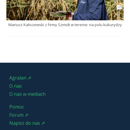
Mariusz Kaliszewski z Firmy Szmidt w terenie: na polu kukurydzy
Agralan ⇗
O nas
O nas w mediach
Pomoc
Forum ⇗
Napisz do nas ⇗