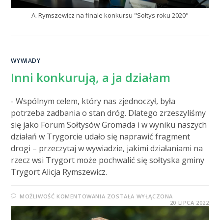
A. Rymszewicz na finale konkursu "Sołtys roku 2020"
WYWIADY
Inni konkurują, a ja działam
- Wspólnym celem, który nas zjednoczył, była
potrzeba zadbania o stan dróg. Dlatego zrzeszyliśmy
się jako Forum Sołtysów Gromada i w wyniku naszych
działań w Trygorcie udało się naprawić fragment
drogi – przeczytaj w wywiadzie, jakimi działaniami na
rzecz wsi Trygort może pochwalić się sołtyska gminy
Trygort Alicja Rymszewicz.
MOŻLIWOŚĆ KOMENTOWANIA
ZOSTAŁA WYŁĄCZONA
20 LIPCA 2022