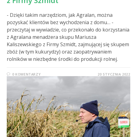
z Firmy Szmidt
- Dzięki takim narzędziom, jak Agralan, można
pozyskać klientów bez wychodzenia z domu… -
przeczytaj w wywiadzie, co przekonało do korzystania
z Agralana menadżera skupu Mariusza
Kaliszewskiego z Firmy Szmidt, zajmującej się skupem
zbóż (w tym kukurydzy) oraz zaopatrywaniem
rolników w niezbędne środki do produkcji rolnej.
0 KOMENTARZY
20 STYCZNIA 2022