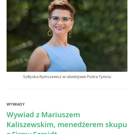
Sołtyska Rymszewicz w obiektywie Piotra Tymcio
WYWIADY
Wywiad z Mariuszem
Kaliszewskim, menedżerem skupu