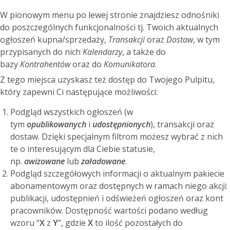
W pionowym menu po lewej stronie znajdziesz odnośniki
do poszczególnych funkcjonalności tj. Twoich aktualnych
ogłoszeń kupna/sprzedaży,
Transakcji
oraz
Dostaw
, w tym
przypisanych do nich
Kalendarzy
, a także do
bazy
Kontrahentów
oraz do
Komunikatora
.
Z tego miejsca uzyskasz też dostęp do Twojego Pulpitu,
który zapewni Ci następujące możliwości:
Podgląd wszystkich ogłoszeń (w
tym
opublikowanych
i
udostępnionych
), transakcji oraz
dostaw. Dzięki specjalnym filtrom możesz wybrać z nich
te o interesującym dla Ciebie statusie,
np.
awizowane
lub
załadowane
.
Podgląd szczegółowych informacji o aktualnym pakiecie
abonamentowym oraz dostępnych w ramach niego akcji:
publikacji, udostępnień i odświeżeń ogłoszeń oraz kont
pracowników. Dostępność wartości podano według
wzoru “
X
z
Y
”, gdzie
X
to ilość pozostałych do