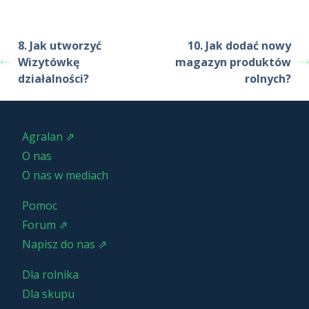
8. Jak utworzyć
10. Jak dodać nowy
Wizytówkę
magazyn produktów
działalności?
rolnych?
Agralan ⇗
O nas
O nas w mediach
Pomoc
Forum ⇗
Napisz do nas ⇗
Dla rolnika
Dla skupu